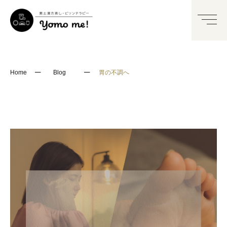
─
─
Home
Blog
胃の不調へ