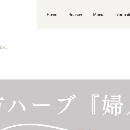
Home
Reason
Menu
Informat
婦人』